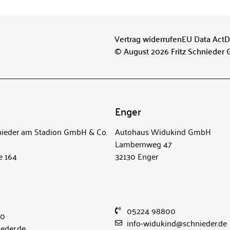
Vertrag widerrufen
EU Data Act
D
© August 2026 Fritz Schnieder
Enger
ieder am Stadion GmbH & Co.
Autohaus Widukind GmbH
Lambernweg 47
e 164
32130 Enger
05224 98800
20
info-widukind@schnieder.de
eder.de