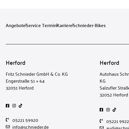
Angebote
Service Termin
Karriere
Schnieder-Bikes
Herford
Herford
Fritz Schnieder GmbH & Co. KG
Autohaus Schn
Engerstraße 51 + 64
KG
32051 Herford
Salzufler Straß
32052 Herford
05221 59920
05221 992
info@schnieder.de
audi@schni