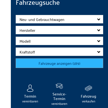
Fahrzeugsuche
Neu- und Gebrauchtwagen
Hersteller
Modell
Kraftstoff
Fahrzeuge anzeigen
(
189
)
Service-
Termin
Fahrzeug
Termin
vereinbaren
verkaufen
vereinbaren