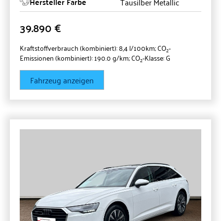
Hersteller Farbe
Tausilber Metallic
39.890 €
Kraftstoffverbrauch (kombiniert):
8,4 l/100km
;
CO
-
2
Emissionen (kombiniert):
190.0 g/km
;
CO
-Klasse:
G
2
Fahrzeug anzeigen