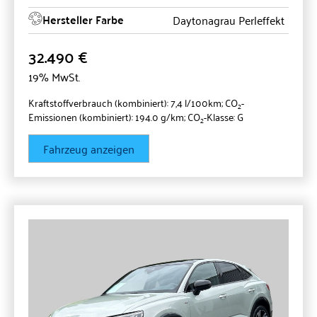
Hersteller Farbe
Daytonagrau Perleffekt
32.490 €
19% MwSt.
Kraftstoffverbrauch (kombiniert):
7,4 l/100km
;
CO
-
2
Emissionen (kombiniert):
194.0 g/km
;
CO
-Klasse:
G
2
Fahrzeug anzeigen