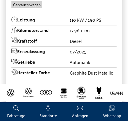
Gebrauchtwagen
Leistung
110 kW / 150 PS
Kilometerstand
17.960 km
Kraftstoff
Diesel
Erstzulassung
07/2025
Getriebe
Automatik
Hersteller Farbe
Graphite Dust Metallic
49.950 €
19% MwSt.
Kraftstoffverbrauch (kombiniert):
8,0 l/100km
;
CO
-
2
Emissionen (kombiniert):
209.0 g/km
;
CO
-Klasse:
G
2
Fahrzeuge
Standorte
Anfragen
Whatsapp
Fahrzeug anzeigen