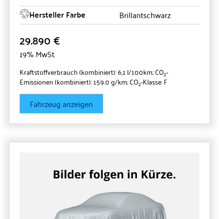
Hersteller Farbe
Brillantschwarz
29.890 €
19% MwSt.
Kraftstoffverbrauch (kombiniert):
6,1 l/100km
;
CO
-
2
Emissionen (kombiniert):
159.0 g/km
;
CO
-Klasse:
F
2
Fahrzeug anzeigen