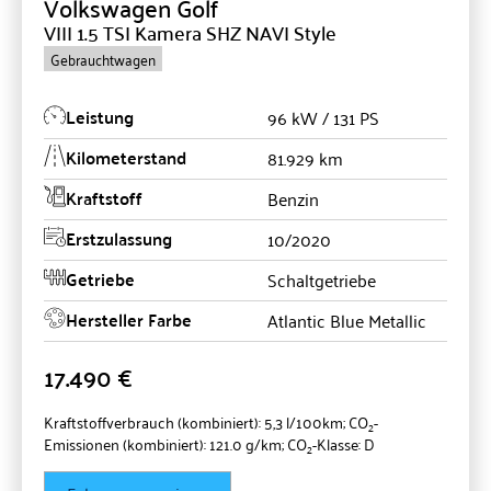
Volkswagen
Golf
VIII 1.5 TSI Kamera SHZ NAVI Style
Gebrauchtwagen
Leistung
96 kW / 131 PS
Kilometerstand
81.929 km
Kraftstoff
Benzin
Erstzulassung
10/2020
Getriebe
Schaltgetriebe
Hersteller Farbe
Atlantic Blue Metallic
17.490 €
Kraftstoffverbrauch (kombiniert):
5,3 l/100km
;
CO
-
2
Emissionen (kombiniert):
121.0 g/km
;
CO
-Klasse:
D
2