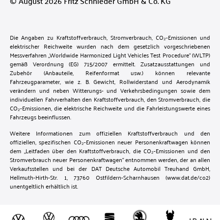
© August 2026 Fritz Schnieder GmbH & Co. KG
Die Angaben zu Kraftstoffverbrauch, Stromverbrauch, CO₂-Emissionen und
elektrischer Reichweite wurden nach dem gesetzlich vorgeschriebenen
Messverfahren „Worldwide Harmonized Light Vehicles Test Procedure“ (WLTP)
gemäß Verordnung (EG) 715/2007 ermittelt. Zusatzausstattungen und
Zubehör (Anbauteile, Reifenformat usw.) können relevante
Fahrzeugparameter, wie z. B. Gewicht, Rollwiderstand und Aerodynamik
verändern und neben Witterungs- und Verkehrsbedingungen sowie dem
individuellen Fahrverhalten den Kraftstoffverbrauch, den Stromverbrauch, die
CO₂-Emissionen, die elektrische Reichweite und die Fahrleistungswerte eines
Fahrzeugs beeinflussen.
Weitere Informationen zum offiziellen Kraftstoffverbrauch und den
offiziellen, spezifischen CO₂-Emissionen neuer Personenkraftwagen können
dem „Leitfaden über den Kraftstoffverbrauch, die CO₂-Emissionen und den
Stromverbrauch neuer Personenkraftwagen“ entnommen werden, der an allen
Verkaufsstellen und bei der DAT Deutsche Automobil Treuhand GmbH,
Hellmuth-Hirth-Str. 1, 73760 Ostfildern-Scharnhausen (
www.dat.de/co2
)
unentgeltlich erhältlich ist.