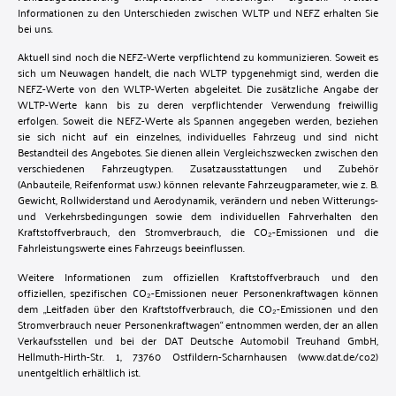
Informationen zu den Unterschieden zwischen WLTP und NEFZ erhalten Sie
bei uns.
Aktuell sind noch die NEFZ-Werte verpflichtend zu kommunizieren. Soweit es
sich um Neuwagen handelt, die nach WLTP typgenehmigt sind, werden die
NEFZ-Werte von den WLTP-Werten abgeleitet. Die zusätzliche Angabe der
WLTP-Werte kann bis zu deren verpflichtender Verwendung freiwillig
erfolgen. Soweit die NEFZ-Werte als Spannen angegeben werden, beziehen
sie sich nicht auf ein einzelnes, individuelles Fahrzeug und sind nicht
Bestandteil des Angebotes. Sie dienen allein Vergleichszwecken zwischen den
verschiedenen Fahrzeugtypen. Zusatzausstattungen und Zubehör
(Anbauteile, Reifenformat usw.) können relevante Fahrzeugparameter, wie z. B.
Gewicht, Rollwiderstand und Aerodynamik, verändern und neben Witterungs-
und Verkehrsbedingungen sowie dem individuellen Fahrverhalten den
Kraftstoffverbrauch, den Stromverbrauch, die CO₂-Emissionen und die
Fahrleistungswerte eines Fahrzeugs beeinflussen.
Weitere Informationen zum offiziellen Kraftstoffverbrauch und den
offiziellen, spezifischen CO₂-Emissionen neuer Personenkraftwagen können
dem „Leitfaden über den Kraftstoffverbrauch, die CO₂-Emissionen und den
Stromverbrauch neuer Personenkraftwagen“ entnommen werden, der an allen
Verkaufsstellen und bei der DAT Deutsche Automobil Treuhand GmbH,
Hellmuth-Hirth-Str. 1, 73760 Ostfildern-Scharnhausen (www.dat.de/co2)
unentgeltlich erhältlich ist.