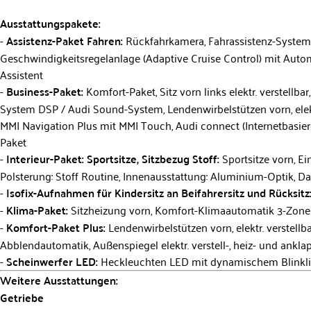
Ausstattungspakete:
Assistenz-Paket Fahren:
Rückfahrkamera, Fahrassistenz-System: 
Geschwindigkeitsregelanlage (Adaptive Cruise Control) mit Autom
Assistent
Business-Paket:
Komfort-Paket, Sitz vorn links elektr. verstell
System DSP / Audi Sound-System, Lendenwirbelstützen vorn, elektr.
MMI Navigation Plus mit MMI Touch, Audi connect (Internetbasier
Paket
Interieur-Paket: Sportsitze, Sitzbezug Stoff:
Sportsitze vorn, Ei
Polsterung: Stoff Routine, Innenausstattung: Aluminium-Optik, 
Isofix-Aufnahmen für Kindersitz an Beifahrersitz und Rücksitz
Klima-Paket:
Sitzheizung vorn, Komfort-Klimaautomatik 3-Zon
Komfort-Paket Plus:
Lendenwirbelstützen vorn, elektr. verstellb
Abblendautomatik, Außenspiegel elektr. verstell-, heiz- und an
Scheinwerfer LED:
Heckleuchten LED mit dynamischem Blinkli
Weitere Ausstattungen:
Getriebe