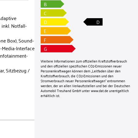
B
C
Adaptive
D
D
nkl. Notfall-
E
F
one Box), Sound-
i-Media-Interface
G
Infotainment-
Weitere Informationen zum offiziellen Kraftstoffverbrauch
und den offiziellen spezifischen CO2-Emissionen neuer
ar, Sitzbezug /
Personenkraftwagen können dem „Leitfaden über den
Kraftstoffverbrauch, die CO2-Emissionen und den
Stromverbrauch neuer Personenkraftwagen“ entnommen
werden, der an allen Verkaufsstellen und bei der Deutschen
Automobil Treuhand GmbH unter
www.dat.de
unentgeltlich
erhältlich ist.