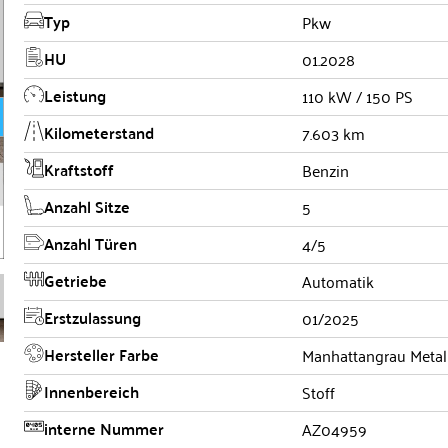
Typ
Pkw
HU
01.2028
Leistung
110 kW / 150 PS
Kilometerstand
7.603 km
Kraftstoff
Benzin
Anzahl Sitze
5
Anzahl Türen
4/5
Getriebe
Automatik
Erstzulassung
01/2025
Hersteller Farbe
Manhattangrau Metal
Innenbereich
Stoff
interne Nummer
AZ04959