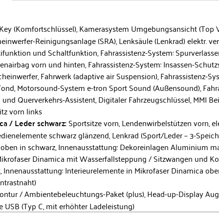
Key (Komfortschlüssel), Kamerasystem Umgebungsansicht (Top Vi
einwerfer-Reinigungsanlage (SRA), Lenksäule (Lenkrad) elektr. vers
ltifunktion und Schaltfunktion, Fahrassistenz-System: Spurverlass
eitenairbag vorn und hinten, Fahrassistenz-System: Insassen-Schutz
cheinwerfer, Fahrwerk (adaptive air Suspension), Fahrassistenz-Sy
 Fond, Motorsound-System e-tron Sport Sound (Außensound), Fahra
und Querverkehrs-Assistent, Digitaler Fahrzeugschlüssel, MMI Bei
tz vorn links
ica / Leder schwarz:
Sportsitze vorn, Lendenwirbelstützen vorn, elek
edienelemente schwarz glänzend, Lenkrad (Sport/Leder – 3-Speich
l oben in schwarz, Innenausstattung: Dekoreinlagen Aluminium ma
n Mikrofaser Dinamica mit Wasserfallsteppung / Sitzwangen und Ko
, Innenausstattung: Interieurelemente in Mikrofaser Dinamica obe
ntrastnaht)
ontur / Ambientebeleuchtungs-Paket (plus), Head-up-Display Aug
 USB (Typ C, mit erhöhter Ladeleistung)