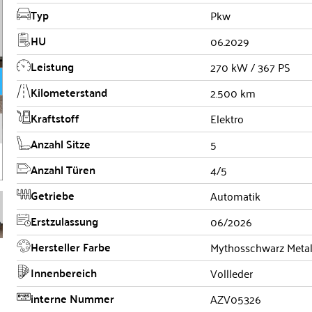
Typ
Pkw
HU
06.2029
Leistung
270 kW / 367 PS
Kilometerstand
2.500 km
Kraftstoff
Elektro
Anzahl Sitze
5
Anzahl Türen
4/5
Getriebe
Automatik
Erstzulassung
06/2026
Hersteller Farbe
Mythosschwarz Metal
Innenbereich
Vollleder
interne Nummer
AZV05326