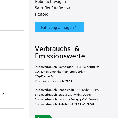
Gebrauchtwagen
Salzufler Straße 164
Herford
Fahrzeug anfragen
Verbrauchs- &
Emissionswerte​
Stromverbrauch (kombiniert):
16,8 kWh/100km
CO
-Emissionen (kombiniert):
0 g/km
2
CO
-Klasse:
B
2
Reichweite elektrisch:
720 km
Stromverbrauch (Innenstadt):
12,9 kWh/100km
lic
Stromverbrauch (Stadt):
13,7 kWh/100km
Stromverbrauch (Landstraße):
15,4 kWh/100km
Stromverbrauch (Autobahn):
21,3 kWh/100km