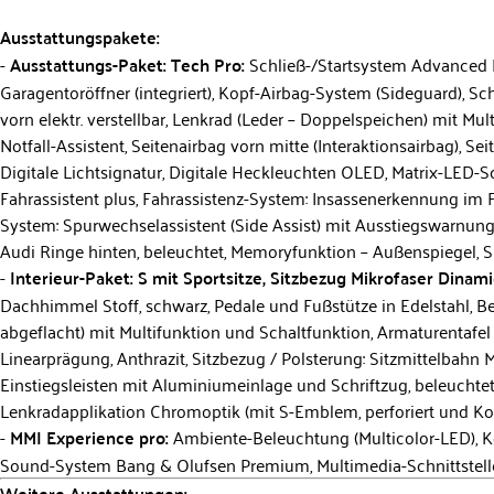
Ausstattungspakete:
Ausstattungs-Paket: Tech Pro:
Schließ-/Startsystem Advanced 
Garagentoröffner (integriert), Kopf-Airbag-System (Sideguard), Sch
vorn elektr. verstellbar, Lenkrad (Leder – Doppelspeichen) mit Mu
Notfall-Assistent, Seitenairbag vorn mitte (Interaktionsairbag), S
Digitale Lichtsignatur, Digitale Heckleuchten OLED, Matrix-LED-S
Fahrassistent plus, Fahrassistenz-System: Insassenerkennung im
System: Spurwechselassistent (Side Assist) mit Ausstiegswarnung 
Audi Ringe hinten, beleuchtet, Memoryfunktion – Außenspiegel, Si
Interieur-Paket: S mit Sportsitze, Sitzbezug Mikrofaser Dinam
Dachhimmel Stoff, schwarz, Pedale und Fußstütze in Edelstahl, B
abgeflacht) mit Multifunktion und Schaltfunktion, Armaturentafe
Linearprägung, Anthrazit, Sitzbezug / Polsterung: Sitzmittelbah
Einstiegsleisten mit Aluminiumeinlage und Schriftzug, beleuchtet
Lenkradapplikation Chromoptik (mit S-Emblem, perforiert und Ko
MMI Experience pro:
Ambiente-Beleuchtung (Multicolor-LED), K
Sound-System Bang & Olufsen Premium, Multimedia-Schnittstelle
Weitere Ausstattungen: