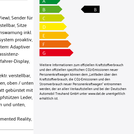
A
B
B
ew), Sender für
C
tellbar, Sitze
D
enswarnung inkl.
E
system proaktiv,
F
stem: Adaptiver
G
ssistenz-
fahrer-Display,
Weitere Informationen zum offiziellen Kraftstoffverbrauch
und den offiziellen spezifischen CO2-Emissionen neuer
tr. verstellbar,
Personenkraftwagen können dem „Leitfaden über den
Kraftstoffverbrauch, die CO2-Emissionen und den
en, oben / unten
Stromverbrauch neuer Personenkraftwagen“ entnommen
werden, der an allen Verkaufsstellen und bei der Deutschen
tt gebürstet mit
Automobil Treuhand GmbH unter
www.dat.de
unentgeltlich
pfstützen Leder,
erhältlich ist.
n und unten,
mented Reality,