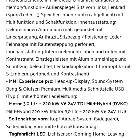
Memoryfunktion – Außenspiegel, Sitz vorn links, Lenkrad
(Sport/Leder – 3-Speichen, oben / unten abgeflacht) mit
Multifunktion und Schaltfunktion, Innenausstattung:
Dekoreinlagen Aluminium matt gebürstet mit
Linearprägung, Anthrazit, Sitzbezug / Polsterung: Leder
Feinnappa mit Rautensteppung, perforiert,
Innenausstattung: Interieurelemente oben und unten mit
Kontrastnaht, Einstiegsleisten mit Aluminiumeinlage und
Schriftzug, beleuchtet, Lenkradapplikation Chromoptik (mit
S-Emblem, perforiert und Kontrastnaht)
MMI Experience pro:
Head-up-Display, Sound-System
Bang & Olufsen Premium, Multimedia-Schnittstelle USB
(Typ C, mit erhöhter Ladeleistung)
Motor 3,0 Ltr. – 220 kW V6 24V TDI Mild-Hybrid (DVKC):
Mild-Hybrid 220 kW (Motor 3,0 Ltr. – 220 kW V6 24V TDI)
Seitenairbag vorn:
Kopf-Airbag-System (Sideguard),
Seitenairbag vorn mitte (Interaktionsairbag)
Tagfahrlicht LED:
Lichtsensor (Coming Home, Leaving