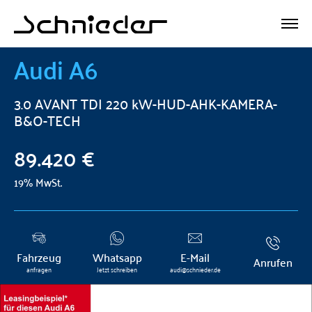
Audi
A6
3.0 AVANT TDI 220 kW-HUD-AHK-KAMERA-
B&O-TECH
89.420 €
19% MwSt.
Fahrzeug
Whatsapp
E-Mail
Anrufen
anfragen
Jetzt schreiben
audi@schnieder.de