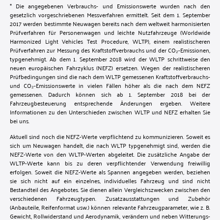
* Die angegebenen Verbrauchs- und Emissionswerte wurden nach den
gesetzlich vorgeschriebenen Messverfahren ermittelt. Seit dem 1. September
2017 werden bestimmte Neuwagen bereits nach dem weltweit harmonisierten
Prüfverfahren für Personenwagen und leichte Nutzfahrzeuge (Worldwide
Harmonized Light Vehicles Test Procedure, WLTP), einem realistischeren
Prüfverfahren zur Messung des Kraftstoffverbrauchs und der CO₂-Emissionen,
typgenehmigt. Ab dem 1. September 2018 wird der WLTP schrittweise den
neuen europäischen Fahrzyklus (NEFZ) ersetzen. Wegen der realistischeren
Prüfbedingungen sind die nach dem WLTP gemessenen Kraftstoffverbrauchs-
und CO₂-Emissionswerte in vielen Fällen höher als die nach dem NEFZ
gemessenen. Dadurch können sich ab 1. September 2018 bei der
Fahrzeugbesteuerung entsprechende Änderungen ergeben. Weitere
Informationen zu den Unterschieden zwischen WLTP und NEFZ erhalten Sie
bei uns.
Aktuell sind noch die NEFZ-Werte verpflichtend zu kommunizieren. Soweit es
sich um Neuwagen handelt, die nach WLTP typgenehmigt sind, werden die
NEFZ-Werte von den WLTP-Werten abgeleitet. Die zusätzliche Angabe der
WLTP-Werte kann bis zu deren verpflichtender Verwendung freiwillig
erfolgen. Soweit die NEFZ-Werte als Spannen angegeben werden, beziehen
sie sich nicht auf ein einzelnes, individuelles Fahrzeug und sind nicht
Bestandteil des Angebotes. Sie dienen allein Vergleichszwecken zwischen den
verschiedenen Fahrzeugtypen. Zusatzausstattungen und Zubehör
(Anbauteile, Reifenformat usw.) können relevante Fahrzeugparameter, wie z. B.
Gewicht, Rollwiderstand und Aerodynamik, verändern und neben Witterungs-