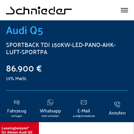
Audi
Q5
SPORTBACK TDI 150KW-LED-PANO-AHK-
LUFT-SPORTPA
86.900 €
19% MwSt.
Fahrzeug
Whatsapp
E-Mail
Anrufen
anfragen
Jetzt schreiben
audi@schnieder.de