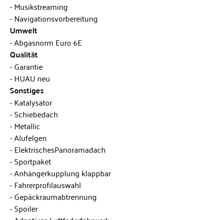
Musikstreaming
Navigationsvorbereitung
Umwelt
Abgasnorm Euro 6E
Qualität
Garantie
HUAU neu
Sonstiges
Katalysator
Schiebedach
Metallic
Alufelgen
ElektrischesPanoramadach
Sportpaket
Anhängerkupplung klappbar
Fahrerprofilauswahl
Gepäckraumabtrennung
Spoiler
Adaptives Luftfederfahrwerk