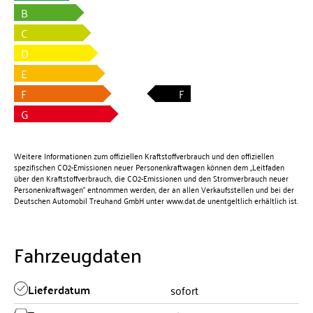
B
C
D
E
F
F
G
Weitere Informationen zum offiziellen Kraftstoffverbrauch und den offiziellen
spezifischen CO2-Emissionen neuer Personenkraftwagen können dem „Leitfaden
über den Kraftstoffverbrauch, die CO2-Emissionen und den Stromverbrauch neuer
Personenkraftwagen“ entnommen werden, der an allen Verkaufsstellen und bei der
Deutschen Automobil Treuhand GmbH unter
www.dat.de
unentgeltlich erhältlich ist.
Fahrzeugdaten
Lieferdatum
sofort