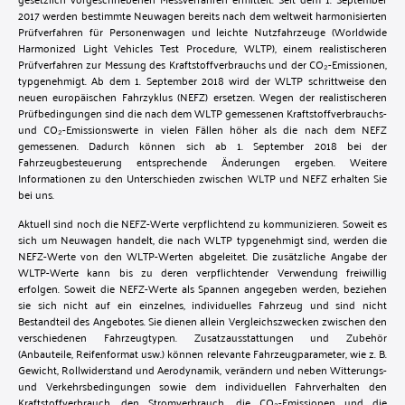
2017 werden bestimmte Neuwagen bereits nach dem weltweit harmonisierten
Prüfverfahren für Personenwagen und leichte Nutzfahrzeuge (Worldwide
Harmonized Light Vehicles Test Procedure, WLTP), einem realistischeren
Prüfverfahren zur Messung des Kraftstoffverbrauchs und der CO₂-Emissionen,
typgenehmigt. Ab dem 1. September 2018 wird der WLTP schrittweise den
neuen europäischen Fahrzyklus (NEFZ) ersetzen. Wegen der realistischeren
Prüfbedingungen sind die nach dem WLTP gemessenen Kraftstoffverbrauchs-
und CO₂-Emissionswerte in vielen Fällen höher als die nach dem NEFZ
gemessenen. Dadurch können sich ab 1. September 2018 bei der
Fahrzeugbesteuerung entsprechende Änderungen ergeben. Weitere
Informationen zu den Unterschieden zwischen WLTP und NEFZ erhalten Sie
bei uns.
Aktuell sind noch die NEFZ-Werte verpflichtend zu kommunizieren. Soweit es
sich um Neuwagen handelt, die nach WLTP typgenehmigt sind, werden die
NEFZ-Werte von den WLTP-Werten abgeleitet. Die zusätzliche Angabe der
WLTP-Werte kann bis zu deren verpflichtender Verwendung freiwillig
erfolgen. Soweit die NEFZ-Werte als Spannen angegeben werden, beziehen
sie sich nicht auf ein einzelnes, individuelles Fahrzeug und sind nicht
Bestandteil des Angebotes. Sie dienen allein Vergleichszwecken zwischen den
verschiedenen Fahrzeugtypen. Zusatzausstattungen und Zubehör
(Anbauteile, Reifenformat usw.) können relevante Fahrzeugparameter, wie z. B.
Gewicht, Rollwiderstand und Aerodynamik, verändern und neben Witterungs-
und Verkehrsbedingungen sowie dem individuellen Fahrverhalten den
Kraftstoffverbrauch, den Stromverbrauch, die CO₂-Emissionen und die