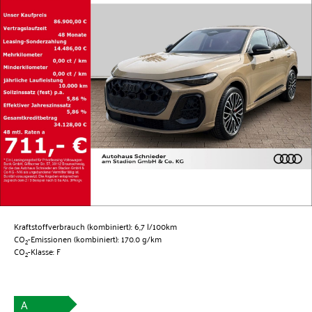
Kraftstoffverbrauch (kombiniert):
6,7 l/100km
CO
-Emissionen (kombiniert):
170.0 g/km
2
CO
-Klasse:
F
2
A