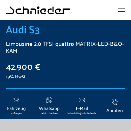
Audi
S3
Limousine 2.0 TFSI quattro MATRIX-LED-B&O-
KAM
42.900 €
19% MwSt.
Fahrzeug
Whatsapp
E-Mail
Anrufen
anfragen
Jetzt schreiben
info-vlotho@schnieder.de