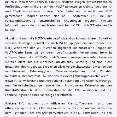
neuen europäischen Fahrzyklus (NEFZ) ersetzen. Wegen der realistischeren
Prüfbedingungen sind die nach dem WLTP gemessenen Kraftstoffverbrauchs-
und CO₂-Emissionswerte in vielen Fällen höher als die nach dem NEFZ
gemessenen. Dadurch können sich ab 1. September 2018 bei der
Fahrzeugbesteuerung entsprechende Änderungen ergeben. Weitere
Informationen zu den Unterschieden zwischen WLTP und NEFZ erhalten Sie
bei uns.
Aktuell sind noch die NEFZ-Werte verpflichtend zu kommunizieren. Soweit es
sich um Neuwagen handelt, die nach WLTP typgenehmigt sind, werden die
NEFZ-Werte von den WLTP-Werten abgeleitet. Die zusätzliche Angabe der
WLTP-Werte kann bis zu deren verpflichtender Verwendung freiwillig
erfolgen. Soweit die NEFZ-Werte als Spannen angegeben werden, beziehen
sie sich nicht auf ein einzelnes, individuelles Fahrzeug und sind nicht
Bestandteil des Angebotes. Sie dienen allein Vergleichszwecken zwischen den
verschiedenen Fahrzeugtypen. Zusatzausstattungen und Zubehör
(Anbauteile, Reifenformat usw.) können relevante Fahrzeugparameter, wie z. B.
Gewicht, Rollwiderstand und Aerodynamik, verändern und neben Witterungs-
und Verkehrsbedingungen sowie dem individuellen Fahrverhalten den
Kraftstoffverbrauch, den Stromverbrauch, die CO₂-Emissionen und die
Fahrleistungswerte eines Fahrzeugs beeinflussen.
Weitere Informationen zum offiziellen Kraftstoffverbrauch und den
offiziellen, spezifischen CO₂-Emissionen neuer Personenkraftwagen können
dem „Leitfaden über den Kraftstoffverbrauch, die CO₂-Emissionen und den