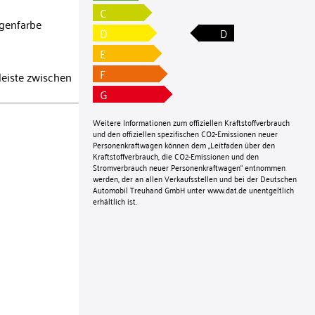
C
agenfarbe
D
D
E
F
eiste zwischen
G
Weitere Informationen zum offiziellen Kraftstoffverbrauch
und den offiziellen spezifischen CO2-Emissionen neuer
Personenkraftwagen können dem „Leitfaden über den
Kraftstoffverbrauch, die CO2-Emissionen und den
Stromverbrauch neuer Personenkraftwagen“ entnommen
werden, der an allen Verkaufsstellen und bei der Deutschen
Automobil Treuhand GmbH unter
www.dat.de
unentgeltlich
erhältlich ist.