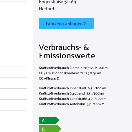
Engerstraße 51+64
Herford
Fahrzeug anfragen
Verbrauchs- &
Emissionswerte​
Kraftstoffverbrauch (kombiniert):
5,5 l/100km
CO
-Emissionen (kombiniert):
125.0 g/km
2
CO
-Klasse:
D
2
Kraftstoffverbrauch Innenstadt:
6,9 l/100km
Kraftstoffverbrauch Stadtrand:
5,3 l/100km
Kraftstoffverbrauch Landstraße:
4,7 l/100km
Kraftstoffverbrauch Autobahn:
5,7 l/100km
A
B