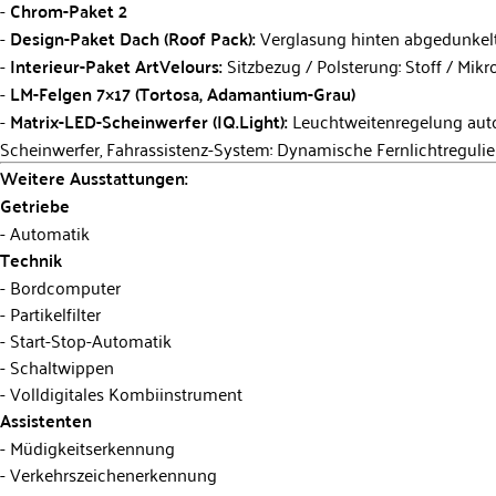
Chrom-Paket 2
Design-Paket Dach (Roof Pack):
Verglasung hinten abgedunkelt
Interieur-Paket ArtVelours:
Sitzbezug / Polsterung: Stoff / Mikr
LM-Felgen 7×17 (Tortosa, Adamantium-Grau)
Matrix-LED-Scheinwerfer (IQ.Light):
Leuchtweitenregelung auto
Scheinwerfer, Fahrassistenz-System: Dynamische Fernlichtregulie
Weitere Ausstattungen:
Getriebe
Automatik
Technik
Bordcomputer
Partikelfilter
Start-Stop-Automatik
Schaltwippen
Volldigitales Kombiinstrument
Assistenten
Müdigkeitserkennung
Verkehrszeichenerkennung