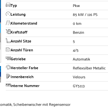
Typ
Pkw
Leistung
85 kW / 116 PS
Kilometerstand
0 km
Kraftstoff
Benzin
Anzahl Sitze
5
Anzahl Türen
4/5
Getriebe
Automatik
Hersteller Farbe
Reflexsilber Metallic
Innenbereich
Velours
interne Nummer
GY5113
tomatik, Scheibenwischer mit Regensensor