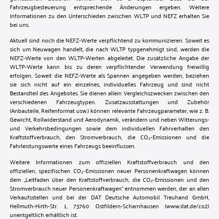
Fahrzeugbesteuerung entsprechende Änderungen ergeben. Weitere
Informationen zu den Unterschieden zwischen WLTP und NEFZ erhalten Sie
bei uns.
Aktuell sind noch die NEFZ-Werte verpflichtend zu kommunizieren. Soweit es
sich um Neuwagen handelt, die nach WLTP typgenehmigt sind, werden die
NEFZ-Werte von den WLTP-Werten abgeleitet. Die zusätzliche Angabe der
WLTP-Werte kann bis zu deren verpflichtender Verwendung freiwillig
erfolgen. Soweit die NEFZ-Werte als Spannen angegeben werden, beziehen
sie sich nicht auf ein einzelnes, individuelles Fahrzeug und sind nicht
Bestandteil des Angebotes. Sie dienen allein Vergleichszwecken zwischen den
verschiedenen Fahrzeugtypen. Zusatzausstattungen und Zubehör
(Anbauteile, Reifenformat usw.) können relevante Fahrzeugparameter, wie z. B.
Gewicht, Rollwiderstand und Aerodynamik, verändern und neben Witterungs-
und Verkehrsbedingungen sowie dem individuellen Fahrverhalten den
Kraftstoffverbrauch, den Stromverbrauch, die CO₂-Emissionen und die
Fahrleistungswerte eines Fahrzeugs beeinflussen.
Weitere Informationen zum offiziellen Kraftstoffverbrauch und den
offiziellen, spezifischen CO₂-Emissionen neuer Personenkraftwagen können
dem „Leitfaden über den Kraftstoffverbrauch, die CO₂-Emissionen und den
Stromverbrauch neuer Personenkraftwagen“ entnommen werden, der an allen
Verkaufsstellen und bei der DAT Deutsche Automobil Treuhand GmbH,
Hellmuth-Hirth-Str. 1, 73760 Ostfildern-Scharnhausen (www.dat.de/co2)
unentgeltlich erhältlich ist.