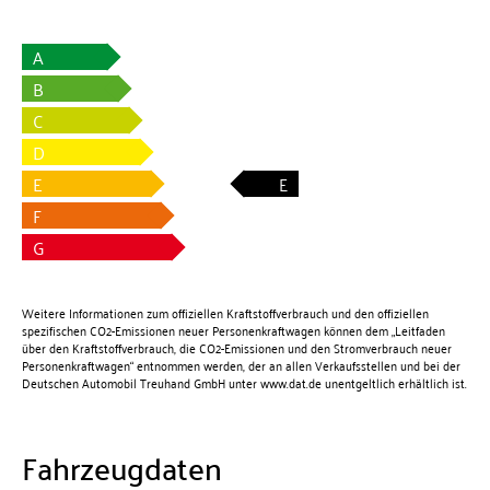
A
B
C
D
E
E
F
G
Weitere Informationen zum offiziellen Kraftstoffverbrauch und den offiziellen
spezifischen CO2-Emissionen neuer Personenkraftwagen können dem „Leitfaden
über den Kraftstoffverbrauch, die CO2-Emissionen und den Stromverbrauch neuer
Personenkraftwagen“ entnommen werden, der an allen Verkaufsstellen und bei der
Deutschen Automobil Treuhand GmbH unter
www.dat.de
unentgeltlich erhältlich ist.
Fahrzeugdaten