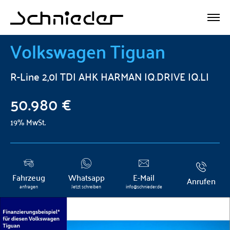
Volkswagen
Tiguan
R-Line 2,0l TDI AHK HARMAN IQ.DRIVE IQ.LI
50.980 €
19% MwSt.
Fahrzeug
Whatsapp
E-Mail
Anrufen
anfragen
Jetzt schreiben
info@schnieder.de