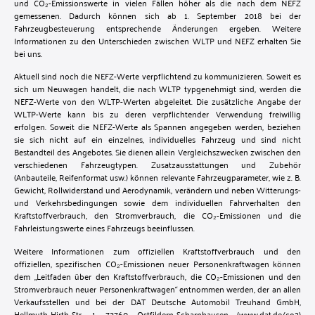
und CO₂-Emissionswerte in vielen Fällen höher als die nach dem NEFZ
gemessenen. Dadurch können sich ab 1. September 2018 bei der
Fahrzeugbesteuerung entsprechende Änderungen ergeben. Weitere
Informationen zu den Unterschieden zwischen WLTP und NEFZ erhalten Sie
bei uns.
Aktuell sind noch die NEFZ-Werte verpflichtend zu kommunizieren. Soweit es
sich um Neuwagen handelt, die nach WLTP typgenehmigt sind, werden die
NEFZ-Werte von den WLTP-Werten abgeleitet. Die zusätzliche Angabe der
WLTP-Werte kann bis zu deren verpflichtender Verwendung freiwillig
erfolgen. Soweit die NEFZ-Werte als Spannen angegeben werden, beziehen
sie sich nicht auf ein einzelnes, individuelles Fahrzeug und sind nicht
Bestandteil des Angebotes. Sie dienen allein Vergleichszwecken zwischen den
verschiedenen Fahrzeugtypen. Zusatzausstattungen und Zubehör
(Anbauteile, Reifenformat usw.) können relevante Fahrzeugparameter, wie z. B.
Gewicht, Rollwiderstand und Aerodynamik, verändern und neben Witterungs-
und Verkehrsbedingungen sowie dem individuellen Fahrverhalten den
Kraftstoffverbrauch, den Stromverbrauch, die CO₂-Emissionen und die
Fahrleistungswerte eines Fahrzeugs beeinflussen.
Weitere Informationen zum offiziellen Kraftstoffverbrauch und den
offiziellen, spezifischen CO₂-Emissionen neuer Personenkraftwagen können
dem „Leitfaden über den Kraftstoffverbrauch, die CO₂-Emissionen und den
Stromverbrauch neuer Personenkraftwagen“ entnommen werden, der an allen
Verkaufsstellen und bei der DAT Deutsche Automobil Treuhand GmbH,
Hellmuth-Hirth-Str. 1, 73760 Ostfildern-Scharnhausen (www.dat.de/co2)