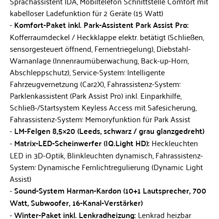
Sprachassistent IDA, Mobiltelefon Schnittstelle Comfort mit
kabelloser Ladefunktion für 2 Geräte (15 Watt)
Komfort-Paket inkl. Park-Assistent Park Assist Pro:
Kofferraumdeckel / Heckklappe elektr. betätigt (Schließen,
sensorgesteuert öffnend, Fernentriegelung), Diebstahl-
Warnanlage (Innenraumüberwachung, Back-up-Horn,
Abschleppschutz), Service-System: Intelligente
Fahrzeugvernetzung (Car2X), Fahrassistenz-System:
Parklenkassistent (Park Assist Pro) inkl. Einparkhilfe,
Schließ-/Startsystem Keyless Access mit Safesicherung,
Fahrassistenz-System: Memoryfunktion für Park Assist
LM-Felgen 8,5×20 (Leeds, schwarz / grau glanzgedreht)
Matrix-LED-Scheinwerfer (IQ.Light HD):
Heckleuchten
LED in 3D-Optik, Blinkleuchten dynamisch, Fahrassistenz-
System: Dynamische Fernlichtregulierung (Dynamic Light
Assist)
Sound-System Harman-Kardon (10+1 Lautsprecher, 700
Watt, Subwoofer, 16-Kanal-Verstärker)
Winter-Paket inkl. Lenkradheizung:
Lenkrad heizbar