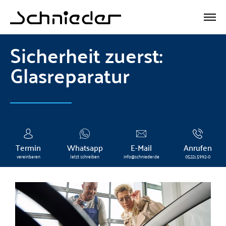
Sicherheit zuerst:
Glasreparatur
Termin
Whatsapp
E-Mail
Anrufen
vereinbaren
Jetzt schreiben
info@schnieder.de
05221.5992-0