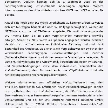
gemessenen. Dadurch können sich ab 1. September 2018 bei der
Fahrzeugbesteuerung entsprechende Änderungen ergeben. Weitere
Informationen zu den Unterschieden zwischen WLTP und NEFZ erhalten Sie
bei uns.
Aktuell sind noch die NEFZ-Werte verpflichtend zu kommunizieren. Soweit es
sich um Neuwagen handelt, die nach WLTP typgenehmigt sind, werden die
NEFZ-Werte von den WLTP-Werten abgeleitet. Die zusätzliche Angabe der
WLTP-Werte kann bis zu deren verpflichtender Verwendung freiwillig
erfolgen. Soweit die NEFZ-Werte als Spannen angegeben werden, beziehen
sie sich nicht auf ein einzelnes, individuelles Fahrzeug und sind nicht
Bestandteil des Angebotes. Sie dienen allein Vergleichszwecken zwischen den
verschiedenen Fahrzeugtypen. Zusatzausstattungen und Zubehör
(Anbauteile, Reifenformat usw.) können relevante Fahrzeugparameter, wie z. B.
Gewicht, Rollwiderstand und Aerodynamik, verändern und neben Witterungs-
und Verkehrsbedingungen sowie dem individuellen Fahrverhalten den
Kraftstoffverbrauch, den Stromverbrauch, die CO₂-Emissionen und die
Fahrleistungswerte eines Fahrzeugs beeinflussen.
Weitere Informationen zum offiziellen Kraftstoffverbrauch und den
offiziellen, spezifischen CO₂-Emissionen neuer Personenkraftwagen können
dem „Leitfaden über den Kraftstoffverbrauch, die CO₂-Emissionen und den
Stromverbrauch neuer Personenkraftwagen“ entnommen werden, der an allen
Verkaufsstellen und bei der DAT Deutsche Automobil Treuhand GmbH,
Hellmuth-Hirth-Str. 1, 73760 Ostfildern-Scharnhausen (www.dat.de/co2)