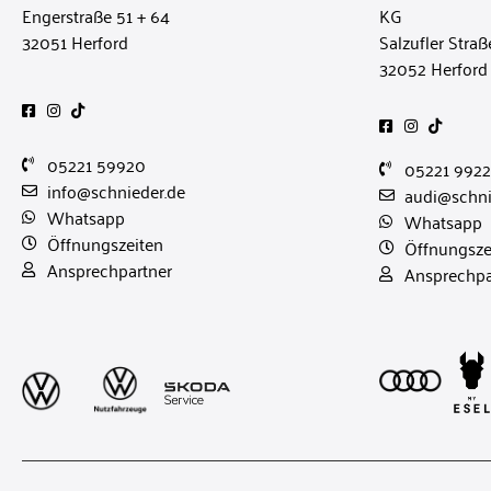
Engerstraße 51 + 64
KG
32051 Herford
Salzufler Straß
32052 Herford
05221 59920
05221 992
info@schnieder.de
audi@schni
Whatsapp
Whatsapp
Öffnungszeiten
Öffnungsze
Ansprechpartner
Ansprechpa