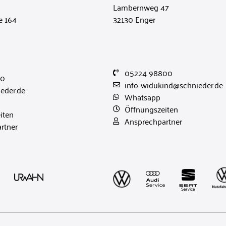
Lambernweg 47
e 164
32130 Enger
05224 98800
20
info-widukind@schnieder.de
eder.de
Whatsapp
Öffnungszeiten
iten
Ansprechpartner
rtner